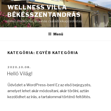
Tartalomhoz
WELLNESS VILLA
BÉKÉSSZENTANDRÁS
Belső medencés, szaunás családi kikapcsolódás
Menü
KATEGÓRIA:
EGYÉB KATEGÓRIA
BEKÜLDVE:
2020.10.08.
Helló Világ!
Üdvözlet a WordPress-ben! Ez az első bejegyzés,
amelyet lehet akár módosítani, akár törölni, aztán
kezdődhet az írás, a tartalommal történő feltöltés.