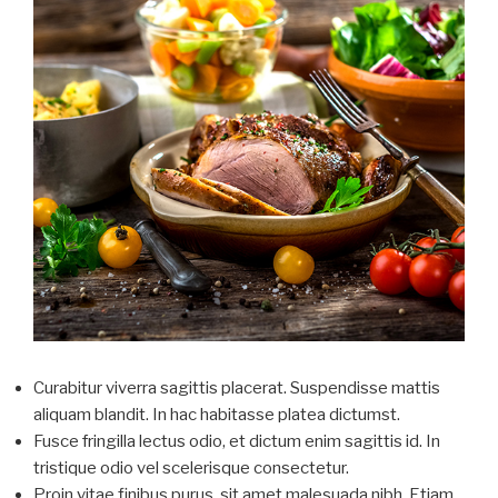
Curabitur viverra sagittis placerat. Suspendisse mattis
aliquam blandit. In hac habitasse platea dictumst.
Fusce fringilla lectus odio, et dictum enim sagittis id. In
tristique odio vel scelerisque consectetur.
Proin vitae finibus purus, sit amet malesuada nibh. Etiam