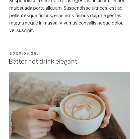
Suspendisse a sem nec tellus egestas tincidunt. Donec
malesuada porta aliquam. Suspendisse ultrices, est ac
pellentesque finibus, eros eros finibus dui, ut egestas
magna neque in massa. Vivamus convallis neque dolor,
vel suscipit.
BEKÜLDVE:
2020.05.28.
Better hot drink elegant