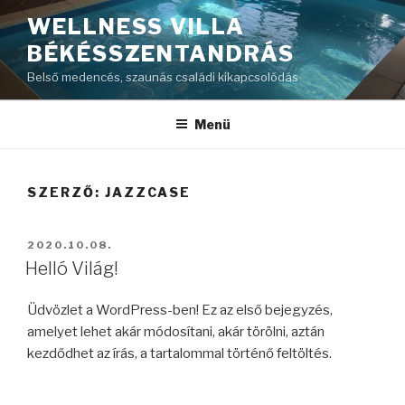
Tartalomhoz
WELLNESS VILLA
BÉKÉSSZENTANDRÁS
Belső medencés, szaunás családi kikapcsolódás
Menü
SZERZŐ:
JAZZCASE
BEKÜLDVE:
2020.10.08.
Helló Világ!
Üdvözlet a WordPress-ben! Ez az első bejegyzés,
amelyet lehet akár módosítani, akár törölni, aztán
kezdődhet az írás, a tartalommal történő feltöltés.