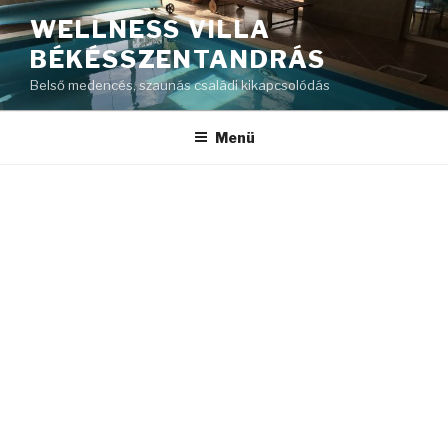
WELLNESS VILLA
BÉKÉSSZENTANDRÁS
Belső medencés, szaunás családi kikapcsolódás
Menü
Grid 4