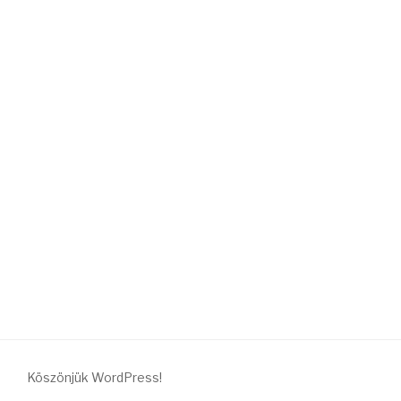
Columns
HOME
GRID 4 COLUMNS
Köszönjük WordPress!